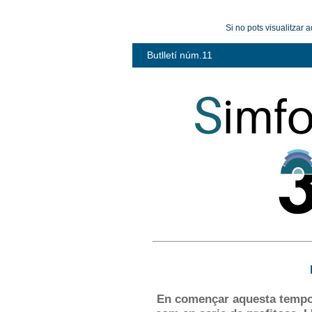
Si no pots visualitzar 
Butlletí núm.11
E
n
co
mençar aquesta tem
p